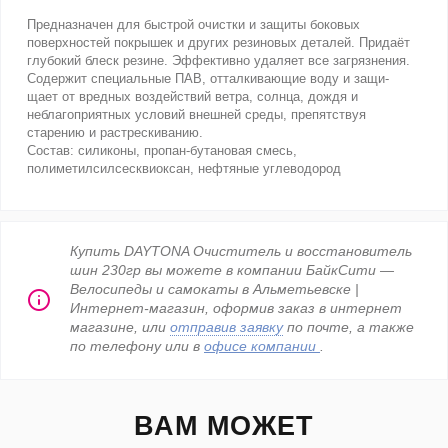
Предназначен для быстрой очистки и защиты боковых
поверхностей покрышек и других резиновых деталей. Придаёт
глубокий блеск резине. Эффективно удаляет все загрязнения.
Содержит специальные ПАВ, отталкивающие воду и защи-
щает от вредных воздействий ветра, солнца, дождя и
неблагоприятных условий внешней среды, препятствуя
старению и растрескиванию.
Состав: силиконы, пропан-бутановая смесь,
полиметилсилсесквиоксан, нефтяные углеводород
Купить DAYTONA Очиститель и восстановитель
шин 230гр вы можете в компании БайкСити —
Велосипеды и самокаты в Альметьевске |
Интернет-магазин, оформив заказ в интернет
магазине, или
отправив заявку
по почте, а также
по телефону
или в
офисе компании
.
ВАМ МОЖЕТ